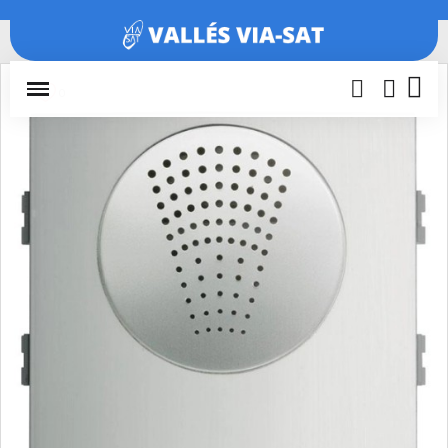
Inicio
Porteros y videoporteros
Módulos y accesorios
MODULO AUDIO W VDS SKYLINE 7415
0