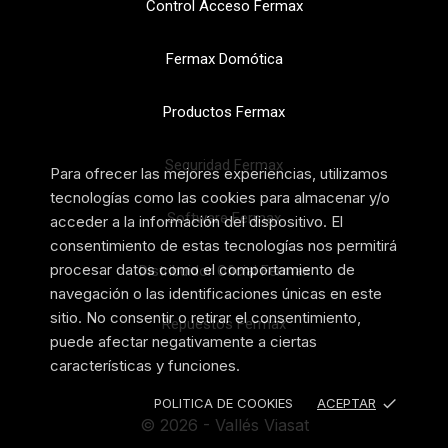
Control Acceso Fermax
Fermax Domótica
Productos Fermax
Seguridad Fermax
Para ofrecer las mejores experiencias, utilizamos
tecnologías como las cookies para almacenar y/o
Software Fermax
acceder a la información del dispositivo. El
consentimiento de estas tecnologías nos permitirá
procesar datos como el comportamiento de
Distribuidor Oficial Fermax
navegación o las identificaciones únicas en este
sitio. No consentir o retirar el consentimiento,
Repuestos Fermax
puede afectar negativamente a ciertas
características y funciones.
done
POLITICA DE COOKIES
ACEPTAR
© 2026 - Vallés Viasat