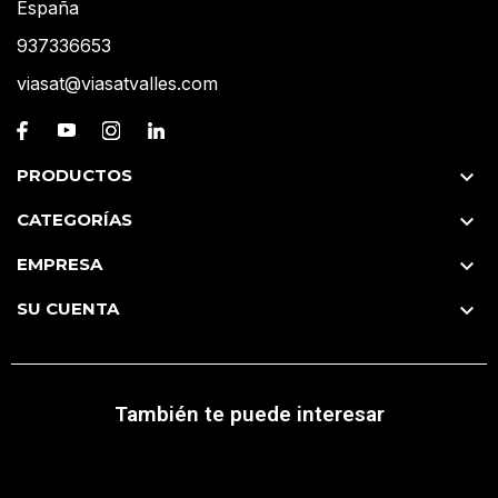
España
937336653
viasat@viasatvalles.com
PRODUCTOS

CATEGORÍAS

EMPRESA

SU CUENTA

También te puede interesar