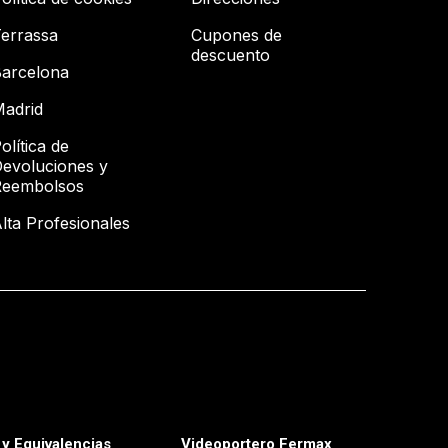
errassa
Cupones de
descuento
arcelona
adrid
olítica de
evoluciones y
Reembolsos
lta Profesionales
y Equivalencias
Videoportero Fermax