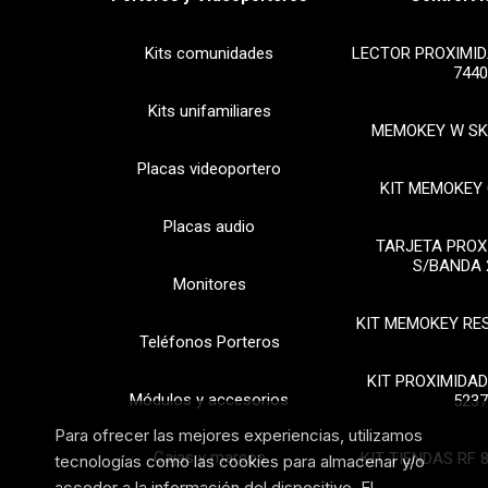
Kits comunidades
LECTOR PROXIMID
7440
Kits unifamiliares
MEMOKEY W SK
Placas videoportero
KIT MEMOKEY 
Placas audio
TARJETA PROX
S/BANDA 
Monitores
KIT MEMOKEY RE
Teléfonos Porteros
KIT PROXIMIDAD
Módulos y accesorios
5237
Para ofrecer las mejores experiencias, utilizamos
Cajas y marcos
KIT TIENDAS RF 
tecnologías como las cookies para almacenar y/o
acceder a la información del dispositivo. El