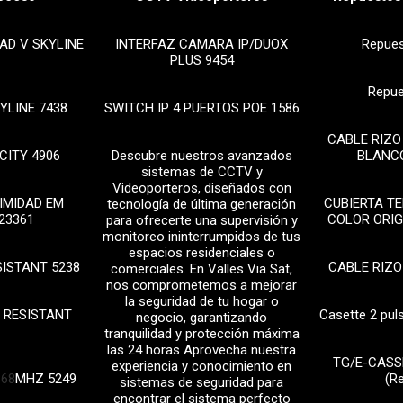
AD V SKYLINE
INTERFAZ CAMARA IP/DUOX
Repue
PLUS 9454
Repue
YLINE 7438
SWITCH IP 4 PUERTOS POE 1586
CABLE RIZO
CITY 4906
Descubre nuestros avanzados
BLANCO
sistemas de CCTV y
Videoporteros, diseñados con
IMIDAD EM
CUBIERTA T
tecnología de última generación
23361
COLOR ORIG
para ofrecerte una supervisión y
monitoreo ininterrumpidos de tus
espacios residenciales o
SISTANT 5238
CABLE RIZO
comerciales. En Valles Via Sat,
nos comprometemos a mejorar
la seguridad de tu hogar o
 RESISTANT
Casette 2 pul
negocio, garantizando
tranquilidad y protección máxima
las 24 horas Aprovecha nuestra
TG/E-CASS
experiencia y conocimiento en
868MHZ 5249
(R
sistemas de seguridad para
encontrar el sistema perfecto