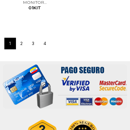
MONITOR...
01KIT
1
2
3
4