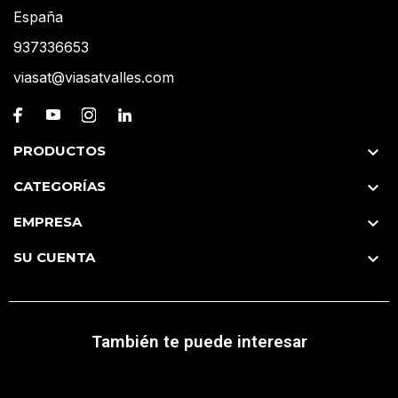
España
937336653
viasat@viasatvalles.com
PRODUCTOS

CATEGORÍAS

EMPRESA

SU CUENTA

También te puede interesar