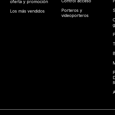
Control acceso
P
oferta y promoción
Porteros y
S
Los más vendidos
videoporteros
C
g
P
T
B
M
P
D
A