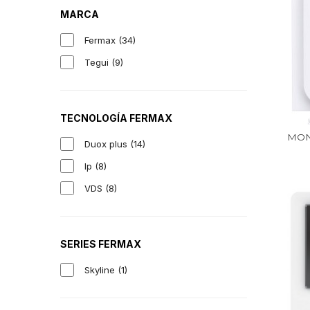
MARCA
Fermax
(34)
Tegui
(9)
TECNOLOGÍA FERMAX
MONI
Duox plus
(14)
Ip
(8)
VDS
(8)
SERIES FERMAX
Skyline
(1)