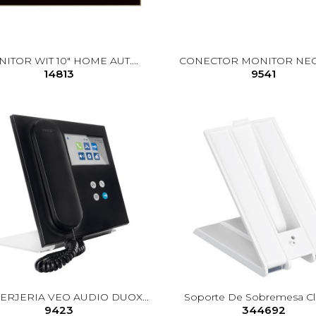
ITOR WIT 10" HOME AUT....
CONECTOR MONITOR NEO/
14813
9541
ERJERIA VEO AUDIO DUOX...
Soporte De Sobremesa Cla
9423
344692