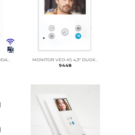
DA...
MONITOR VEO-XS 4,3" DUOX...
9448