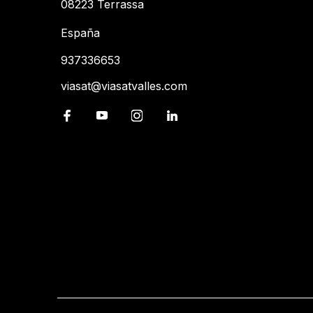
08223 Terrassa
España
937336653
viasat@viasatvalles.com