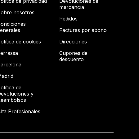
olítica de privacidad
Devoluciones de
mercancía
obre nosotros
Pedidos
ondiciones
enerales
Facturas por abono
olítica de cookies
Direcciones
errassa
Cupones de
descuento
arcelona
adrid
olítica de
evoluciones y
Reembolsos
lta Profesionales