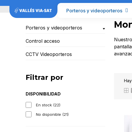
Inicio
Porteros y videoporteros
Monitores
Porteros y videoporteros
Mon
Porteros y videoporteros
Nuestro
Control acceso
pantalla
avanzada
CCTV Videoporteros
Filtrar por
Hay
DISPONIBILIDAD
En stock
(22)
No disponible
(21)