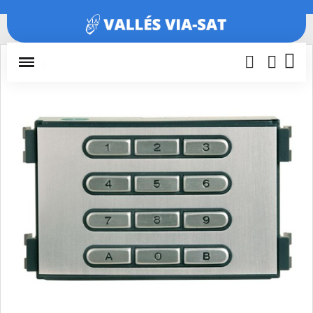
Inicio
Repuestos Fermax
MODULO MEMOKEY CITYMAX
(Repuesto)
0