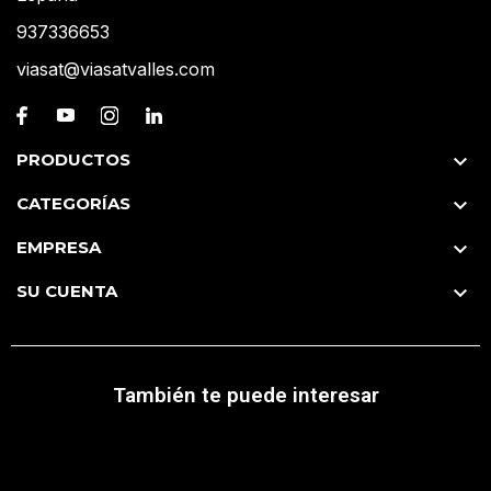
937336653
viasat@viasatvalles.com
PRODUCTOS

CATEGORÍAS

EMPRESA

SU CUENTA

También te puede interesar