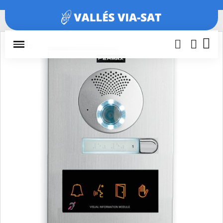
Inicio
Porteros y videoporteros
Placas videoportero
PLACA
CITY S4 CVP101 DUOX PLUS DDA 73891
0