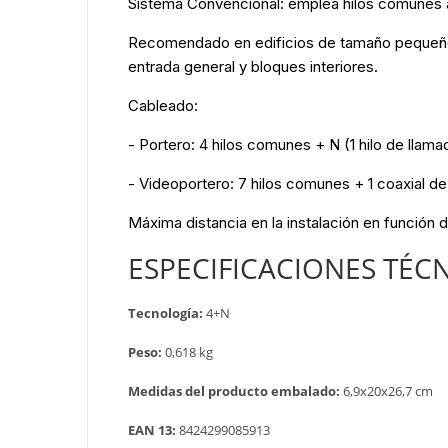
Sistema Convencional: emplea hilos comunes a t
Recomendado en edificios de tamaño pequeño/m
entrada general y bloques interiores.
Cableado:
- Portero: 4 hilos comunes + N (1 hilo de llama
- Videoportero: 7 hilos comunes + 1 coaxial de 
Máxima distancia en la instalación en función
ESPECIFICACIONES TÉC
Tecnología:
4+N
Peso:
0,618 kg
Medidas del producto embalado:
6,9x20x26,7 cm
EAN 13:
8424299085913