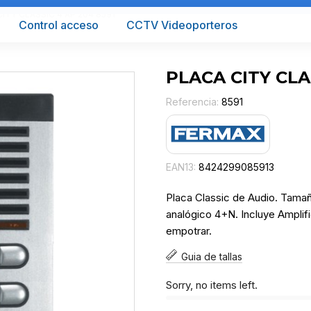
ITY CLASSIC 4 AP 204 8591
Control acceso
CCTV Videoporteros
PLACA CITY CLA
Referencia:
8591
EAN13:
8424299085913
Placa Classic de Audio. Tamañ
analógico 4+N. Incluye Amplifi
empotrar.
Guia de tallas
Sorry, no items left.