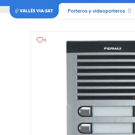
Inicio
Porteros y videoporteros
Placas audio
PLACA C
Porteros y videoporteros
0