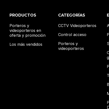
PRODUCTOS
CATEGORÍAS
Porteros y
CCTV Videoporteros
A
videoporteros en
Control acceso
P
oferta y promoción
Porteros y
S
Los más vendidos
videoporteros
C
g
P
T
B
M
P
D