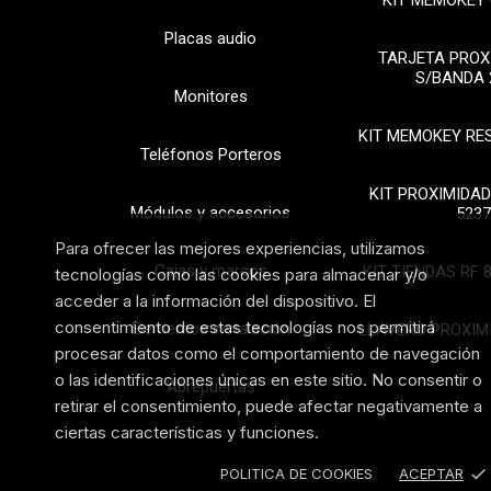
KIT MEMOKEY 
Placas audio
TARJETA PROX
S/BANDA 
Monitores
KIT MEMOKEY RE
Teléfonos Porteros
KIT PROXIMIDAD
Módulos y accesorios
5237
Para ofrecer las mejores experiencias, utilizamos
Cajas y marcos
KIT TIENDAS RF 
tecnologías como las cookies para almacenar y/o
acceder a la información del dispositivo. El
consentimiento de estas tecnologías nos permitirá
Elementos instalación
LLAVERO PROXIM
procesar datos como el comportamiento de navegación
o las identificaciones únicas en este sitio. No consentir o
Abrepuertas
retirar el consentimiento, puede afectar negativamente a
ciertas características y funciones.
done
POLITICA DE COOKIES
ACEPTAR