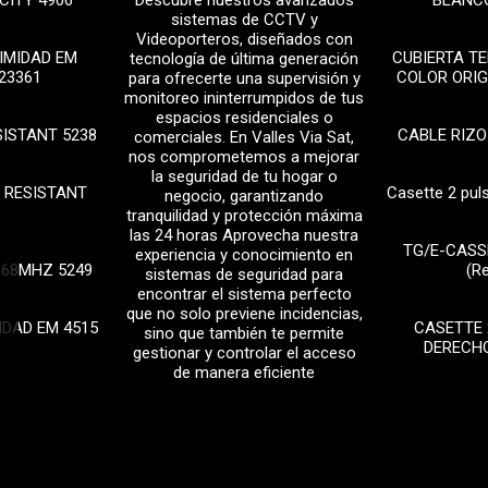
CITY 4906
Descubre nuestros avanzados
BLANCO
sistemas de CCTV y
Videoporteros, diseñados con
IMIDAD EM
CUBIERTA T
tecnología de última generación
23361
COLOR ORIG
para ofrecerte una supervisión y
monitoreo ininterrumpidos de tus
espacios residenciales o
SISTANT 5238
CABLE RIZO
comerciales. En Valles Via Sat,
nos comprometemos a mejorar
la seguridad de tu hogar o
 RESISTANT
Casette 2 pul
negocio, garantizando
tranquilidad y protección máxima
las 24 horas Aprovecha nuestra
TG/E-CASS
experiencia y conocimiento en
868MHZ 5249
(R
sistemas de seguridad para
encontrar el sistema perfecto
que no solo previene incidencias,
IDAD EM 4515
CASETTE 
sino que también te permite
DERECHO
gestionar y controlar el acceso
de manera eficiente