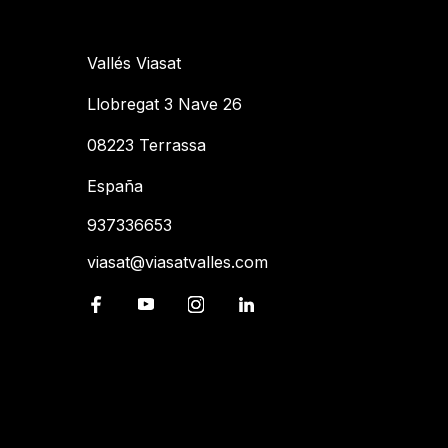
Vallés Viasat
Llobregat 3 Nave 26
08223 Terrassa
España
937336653
viasat@viasatvalles.com