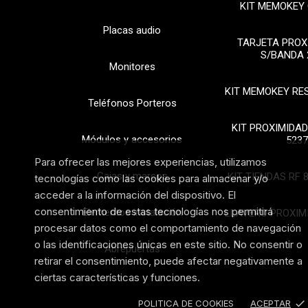
KIT MEMOKEY 
Placas audio
TARJETA PROX
S/BANDA 
Monitores
KIT MEMOKEY RE
Teléfonos Porteros
KIT PROXIMIDAD
Módulos y accesorios
5237
Para ofrecer las mejores experiencias, utilizamos
Cajas y marcos
KIT TIENDAS RF 
tecnologías como las cookies para almacenar y/o
acceder a la información del dispositivo. El
consentimiento de estas tecnologías nos permitirá
Elementos instalación
LLAVERO PROXIM
procesar datos como el comportamiento de navegación
o las identificaciones únicas en este sitio. No consentir o
Abrepuertas
retirar el consentimiento, puede afectar negativamente a
ciertas características y funciones.
done
POLITICA DE COOKIES
ACEPTAR