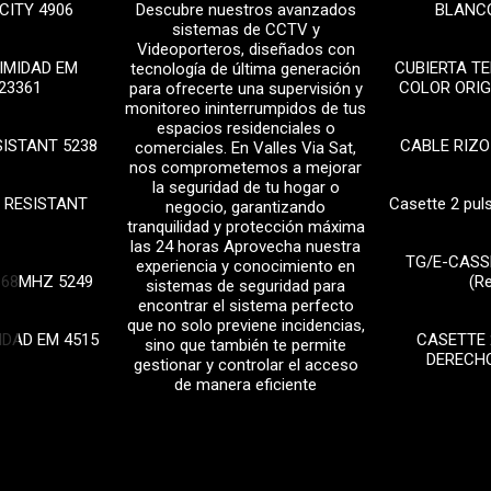
CITY 4906
Descubre nuestros avanzados
BLANCO
sistemas de CCTV y
Videoporteros, diseñados con
IMIDAD EM
CUBIERTA T
tecnología de última generación
23361
COLOR ORIG
para ofrecerte una supervisión y
monitoreo ininterrumpidos de tus
espacios residenciales o
SISTANT 5238
CABLE RIZO
comerciales. En Valles Via Sat,
nos comprometemos a mejorar
la seguridad de tu hogar o
 RESISTANT
Casette 2 pul
negocio, garantizando
tranquilidad y protección máxima
las 24 horas Aprovecha nuestra
TG/E-CASS
experiencia y conocimiento en
868MHZ 5249
(R
sistemas de seguridad para
encontrar el sistema perfecto
que no solo previene incidencias,
IDAD EM 4515
CASETTE 
sino que también te permite
DERECHO
gestionar y controlar el acceso
de manera eficiente