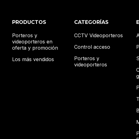
PRODUCTOS
CATEGORÍAS
Porteros y
CCTV Videoporteros
A
videoporteros en
Control acceso
P
oferta y promoción
Porteros y
S
Los más vendidos
videoporteros
C
g
P
T
B
M
P