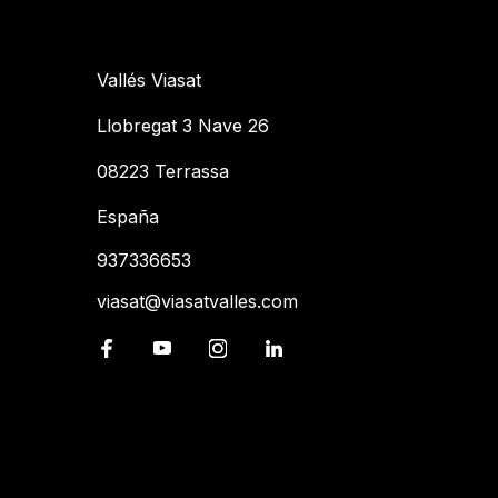
Vallés Viasat
Llobregat 3 Nave 26
08223 Terrassa
España
937336653
viasat@viasatvalles.com