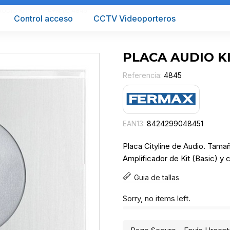
UDIO KIT CITY 4+N 1/L 4845
Control acceso
CCTV Videoporteros
PLACA AUDIO KI
Referencia:
4845
EAN13:
8424299048451
Placa Cityline de Audio. Tamañ
Amplificador de Kit (Basic) y 
Guia de tallas
Sorry, no items left.