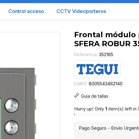
Frontal módulo pulsador 6 pulsadores SFERA ROBUR 352165
Control acceso
CCTV Videoporteros
Frontal módulo 
SFERA ROBUR 3
Referencia:
352165
EAN13:
8005543462140
Guia de tallas
Hurry up! Only
1
item(s) left in
Pago Seguro - Envío Urgent