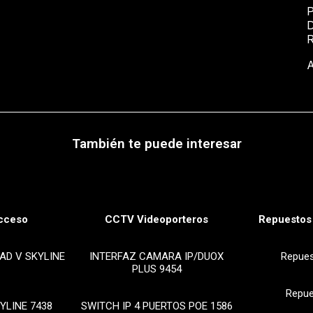
P
D
A
También te puede interesar
cceso
CCTV Videoporteros
Repuestos 
AD V SKYLINE
INTERFAZ CAMARA IP/DUOX
Repue
PLUS 9454
Repue
YLINE 7438
SWITCH IP 4 PUERTOS POE 1586