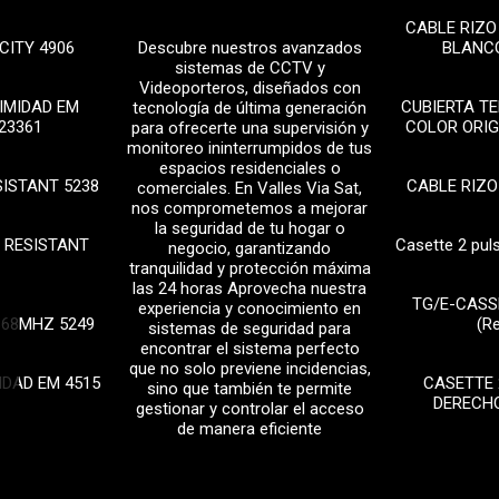
CABLE RIZO
CITY 4906
Descubre nuestros avanzados
BLANCO
sistemas de CCTV y
Videoporteros, diseñados con
IMIDAD EM
CUBIERTA T
tecnología de última generación
23361
COLOR ORIG
para ofrecerte una supervisión y
monitoreo ininterrumpidos de tus
espacios residenciales o
SISTANT 5238
CABLE RIZO
comerciales. En Valles Via Sat,
nos comprometemos a mejorar
la seguridad de tu hogar o
 RESISTANT
Casette 2 pul
negocio, garantizando
tranquilidad y protección máxima
las 24 horas Aprovecha nuestra
TG/E-CASS
experiencia y conocimiento en
868MHZ 5249
(R
sistemas de seguridad para
encontrar el sistema perfecto
que no solo previene incidencias,
IDAD EM 4515
CASETTE 
sino que también te permite
DERECHO
gestionar y controlar el acceso
de manera eficiente