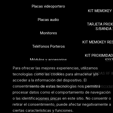
Placas videoportero
KIT MEMOKEY 
Placas audio
TARJETA PROX
S/BANDA 
Monitores
KIT MEMOKEY RE
Teléfonos Porteros
KIT PROXIMIDAD
Módulos y accesorios
5237
Para ofrecer las mejores experiencias, utilizamos
Cajas y marcos
KIT TIENDAS RF 
tecnologías como las cookies para almacenar y/o
acceder a la información del dispositivo. El
consentimiento de estas tecnologías nos permitirá
Elementos instalación
LLAVERO PROXIM
procesar datos como el comportamiento de navegación
o las identificaciones únicas en este sitio. No consentir o
Abrepuertas
retirar el consentimiento, puede afectar negativamente a
ciertas características y funciones.