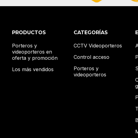
PRODUCTOS
CATEGORÍAS
Porteros y
CCTV Videoporteros
A
videoporteros en
Control acceso
P
oferta y promoción
Porteros y
S
Los más vendidos
videoporteros
C
g
P
T
B
M