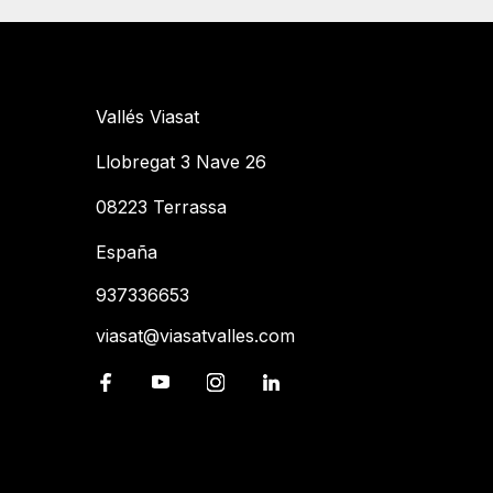
Vallés Viasat
Llobregat 3 Nave 26
08223 Terrassa
España
937336653
viasat@viasatvalles.com