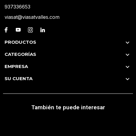
937336653
viasat@viasatvalles.com
PRODUCTOS

CATEGORÍAS

EMPRESA

SU CUENTA

También te puede interesar