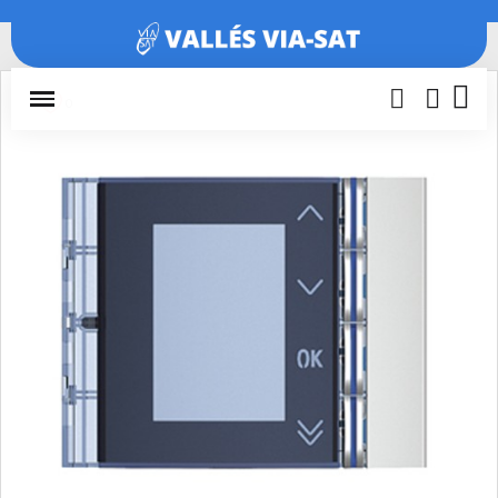
Inicio
Porteros y videoporteros
Módulos y accesorios
Frontal
módulo display SFERA NEW 352501
0