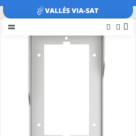
Inicio
Porteros y videoporteros
Cajas y marcos
Visera 1
columna 2 módulos SERIE 7 375372
1