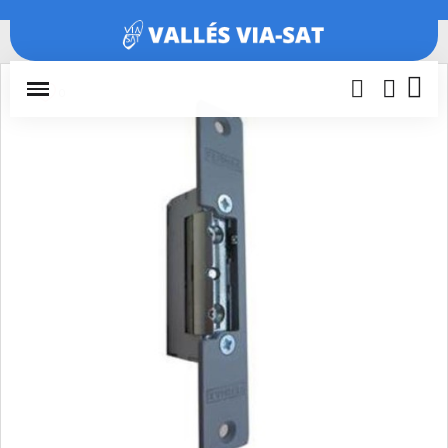
Inicio
Porteros y videoporteros
Abrepuertas
ABREPUERTAS
UNIVER. 990A-P22 12-24V MAX 67521
0