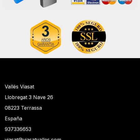
Vallés Viasat
Llobregat 3 Nave 26
08223 Terrassa
España
937336653
viasat@viasatvalles.com