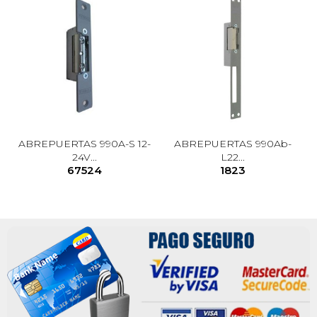
ABREPUERTAS 990A-S 12-
ABREPUERTAS 990Ab-
24V...
L22...
67524
1823