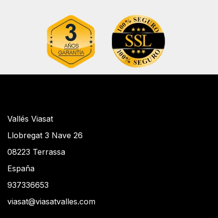
Vallés Viasat
Llobregat 3 Nave 26
08223 Terrassa
España
937336653
viasat@viasatvalles.com