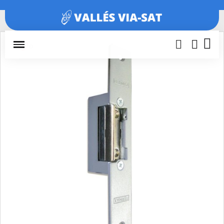
Inicio
Porteros y videoporteros
Abrepuertas
ABREPUERTAS
ESTANDAR 540N-512-S MAX 64801
0