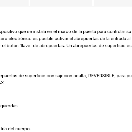
ispositivo que se instala en el marco de la puerta para controlar 
tero electrónico es posible activar el abrepuertas de la entrada al 
nar el botón ´llave´ de abrepuertas. Un abrepuertas de superficie
as de superficie con sujecion oculta, REVERSIBLE, para puer
AX.
zquierdas.
ría del cuerpo.