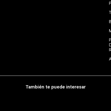
P
T
B
M
P
D
A
También te puede interesar