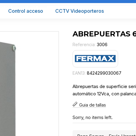
ERTAS 6000AD GRIS 3006
Control acceso
CCTV Videoporteros
ABREPUERTAS 6
Referencia:
3006
EAN13:
8424299030067
Abrepuertas de superficie ser
automático 12Vca, con palanca 
Guia de tallas
Sorry, no items left.