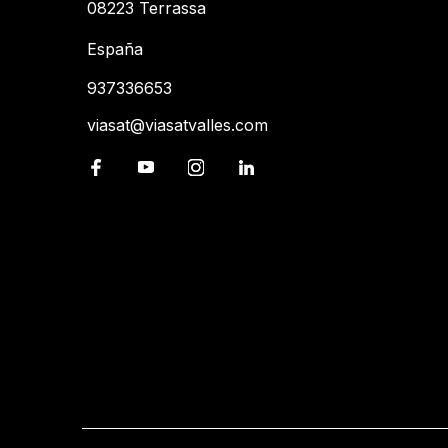
08223 Terrassa
España
937336653
viasat@viasatvalles.com