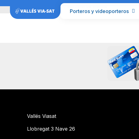
Inicio
Barcelona
San Julián de Vilatorta
Porteros y videoporteros
Vallés Viasat
Llobregat 3 Nave 26