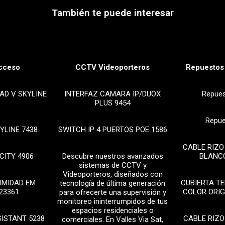
También te puede interesar
cceso
CCTV Videoporteros
Repuestos 
AD V SKYLINE
INTERFAZ CAMARA IP/DUOX
Repue
PLUS 9454
Repue
YLINE 7438
SWITCH IP 4 PUERTOS POE 1586
CABLE RIZO
CITY 4906
Descubre nuestros avanzados
BLANCO
sistemas de CCTV y
Videoporteros, diseñados con
IMIDAD EM
CUBIERTA T
tecnología de última generación
23361
COLOR ORIG
para ofrecerte una supervisión y
monitoreo ininterrumpidos de tus
espacios residenciales o
SISTANT 5238
CABLE RIZO
comerciales. En Valles Via Sat,