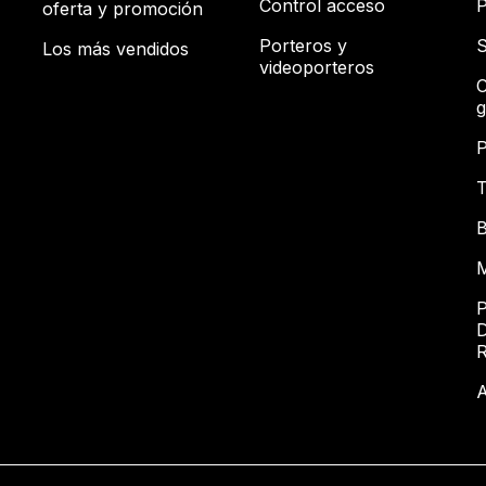
Control acceso
P
oferta y promoción
Porteros y
S
Los más vendidos
videoporteros
C
g
P
T
B
M
P
D
A