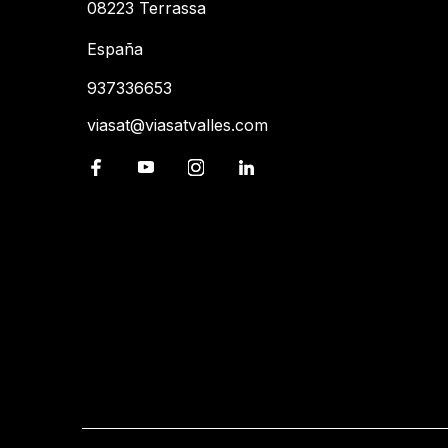
08223 Terrassa
España
937336653
viasat@viasatvalles.com