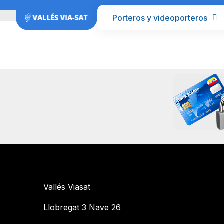
Inicio
Barcelona
Rubí
Porteros y videoporteros
Vallés Viasat
Llobregat 3 Nave 26