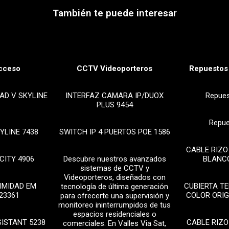
También te puede interesar
cceso
CCTV Videoporteros
Repuestos 
AD V SKYLINE
INTERFAZ CAMARA IP/DUOX
Repue
PLUS 9454
Repue
YLINE 7438
SWITCH IP 4 PUERTOS POE 1586
CABLE RIZO
CITY 4906
Descubre nuestros avanzados
BLANCO
sistemas de CCTV y
Videoporteros, diseñados con
IMIDAD EM
CUBIERTA T
tecnología de última generación
23361
COLOR ORIG
para ofrecerte una supervisión y
monitoreo ininterrumpidos de tus
espacios residenciales o
SISTANT 5238
CABLE RIZO
comerciales. En Valles Via Sat,