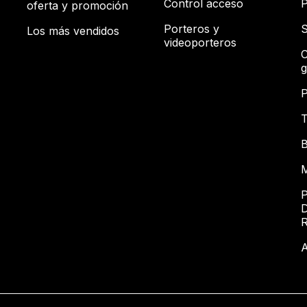
Control acceso
P
oferta y promoción
Porteros y
S
Los más vendidos
videoporteros
C
g
P
T
B
M
P
D
A