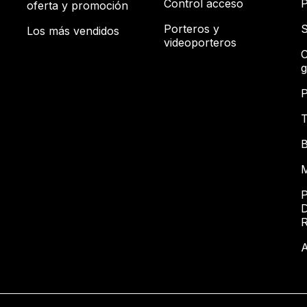
Control acceso
P
oferta y promoción
Porteros y
S
Los más vendidos
videoporteros
C
g
P
T
B
M
P
D
A