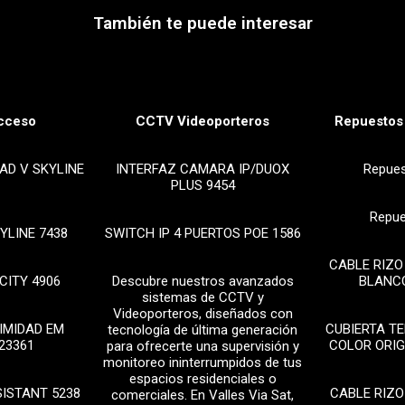
También te puede interesar
cceso
CCTV Videoporteros
Repuestos 
AD V SKYLINE
INTERFAZ CAMARA IP/DUOX
Repue
PLUS 9454
Repue
YLINE 7438
SWITCH IP 4 PUERTOS POE 1586
CABLE RIZO
CITY 4906
Descubre nuestros avanzados
BLANCO
sistemas de CCTV y
Videoporteros, diseñados con
IMIDAD EM
CUBIERTA T
tecnología de última generación
23361
COLOR ORIG
para ofrecerte una supervisión y
monitoreo ininterrumpidos de tus
espacios residenciales o
SISTANT 5238
CABLE RIZO
comerciales. En Valles Via Sat,