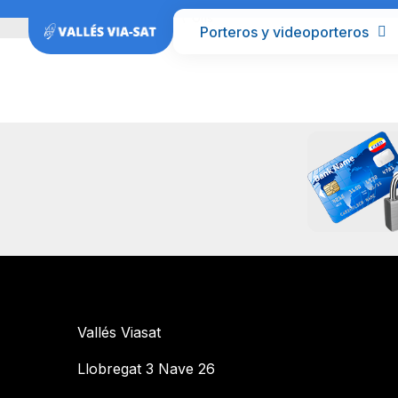
Inicio
Barcelona
Orís
Porteros y videoporteros
Vallés Viasat
Llobregat 3 Nave 26