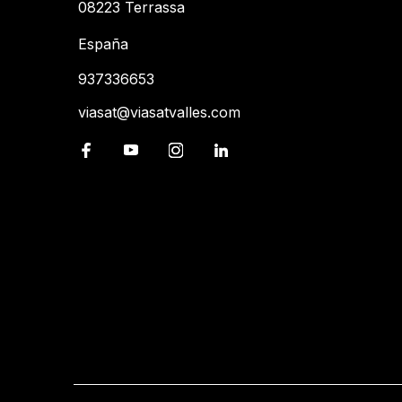
08223 Terrassa
España
937336653
viasat@viasatvalles.com