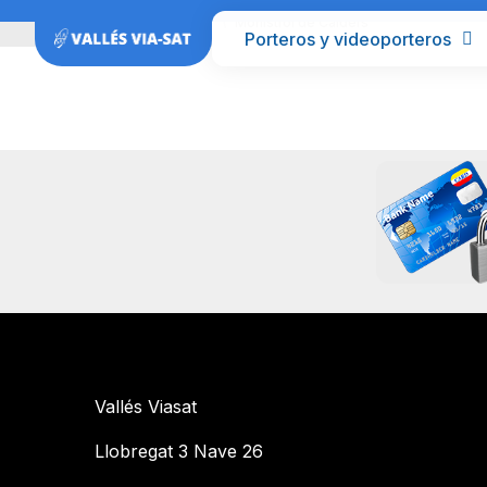
Inicio
Barcelona
Monistrol de Calders
Porteros y videoporteros
Vallés Viasat
Llobregat 3 Nave 26