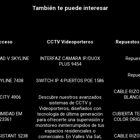
También te puede interesar
cceso
CCTV Videoporteros
Repuestos 
AD V SKYLINE
INTERFAZ CAMARA IP/DUOX
Repue
PLUS 9454
Repue
YLINE 7438
SWITCH IP 4 PUERTOS POE 1586
CABLE RIZO
CITY 4906
Descubre nuestros avanzados
BLANCO
sistemas de CCTV y
Videoporteros, diseñados con
IMIDAD EM
CUBIERTA T
tecnología de última generación
23361
COLOR ORIG
para ofrecerte una supervisión y
monitoreo ininterrumpidos de tus
espacios residenciales o
SISTANT 5238
CABLE RIZO
comerciales. En Valles Via Sat,