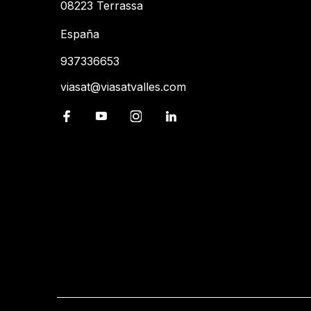
08223 Terrassa
España
937336653
viasat@viasatvalles.com