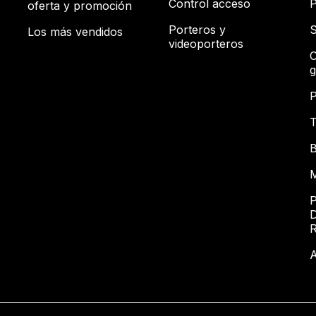
Control acceso
P
oferta y promoción
Porteros y
S
Los más vendidos
videoporteros
C
g
P
T
B
M
P
D
A